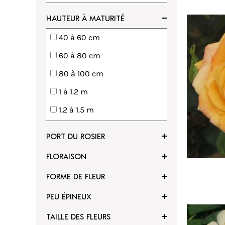
HAUTEUR À MATURITÉ
voris
Ajouter à mes favoris
40 à 60 cm
60 à 80 cm
80 à 100 cm
1 à 1.2 m
1.2 à 1.5 m
1.5 à 2 m
PORT DU ROSIER
2 à 3 m
FLORAISON
3 à 4 m
FORME DE FLEUR
4 à 5 m
PEU ÉPINEUX
5 à 6 m
TAILLE DES FLEURS
6 m et plus
voris
Ajouter à mes favoris