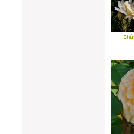
2 p
Châ
voris
Ajouter à mes favoris