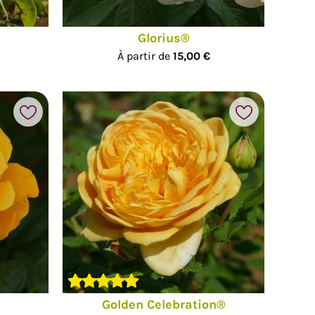
Glorius®
À partir de
15,00 €
Golden Celebration®