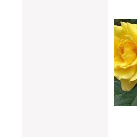
voris
Ajouter à mes favoris
2 p