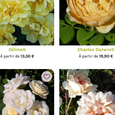
Célina®
Charles Darwin®
À partir de
13,50 €
À partir de
19,90 €
Ajouter à mes favoris