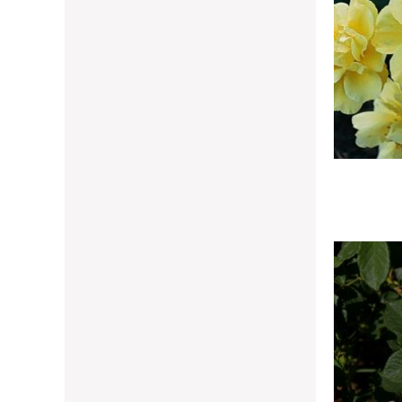
voris
Ajouter à mes favoris