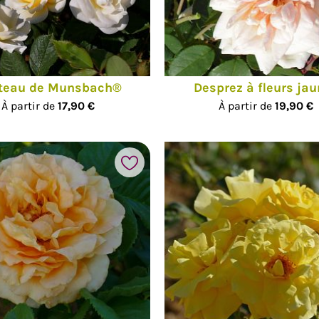
hotos
teau de Munsbach®
Desprez à fleurs ja
À partir de
17,90 €
À partir de
19,90 €
Ajouter à mes favoris