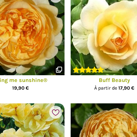
ing me sunshine®
Buff Beauty
19,90 €
À partir de
17,90 €
Ajouter à mes favoris