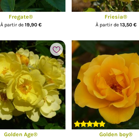
Fregate®
Friesia®
À partir de
19,90 €
À partir de
13,50 €
Ajouter à mes favoris
Golden Age®
Golden boy®