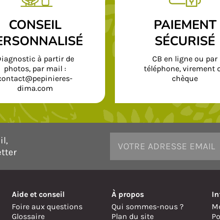
CONSEIL
PAIEMENT
ERSONNALISÉ
SÉCURISÉ
iagnostic à partir de
CB en ligne ou par
photos, par mail :
téléphone, virement 
contact@pepinieres-
chèque
dima.com
l,
tter
Aide et conseil
À propos
In
Foire aux questions
Qui sommes-nous ?
Me
Glossaire
Plan du site
Po