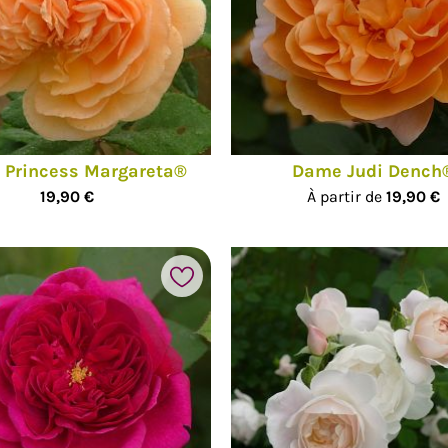
 Princess Margareta®
Dame Judi Dench
19,90 €
À partir de
19,90 €
Ajouter à mes favoris