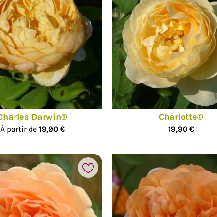
hotos
Charles Darwin®
Charlotte®
À partir de
19,90 €
19,90 €
Ajouter à mes favoris