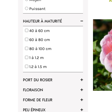
A
Puissant
HAUTEUR À MATURITÉ
voris
Ajouter à mes favoris
40 à 60 cm
60 à 80 cm
80 à 100 cm
1 à 1.2 m
1.2 à 1.5 m
1.5 à 2 m
PORT DU ROSIER
2 à 3 m
FLORAISON
3 à 4 m
FORME DE FLEUR
4 à 5 m
PEU ÉPINEUX
5 à 6 m