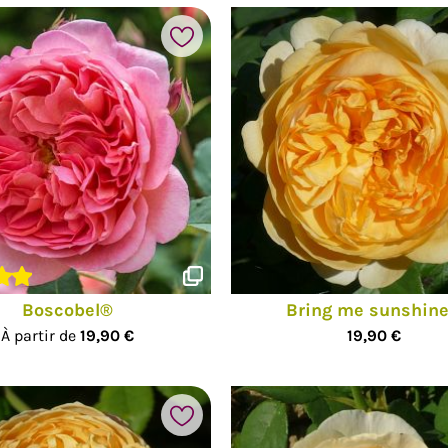
Ajouter à mes favoris
hotos
Boscobel®
Bring me sunshin
À partir de
19,90 €
19,90 €
Ajouter à mes favoris