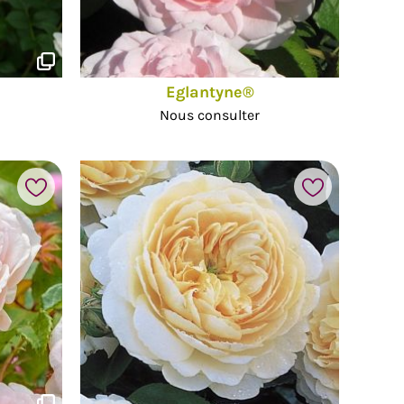
Eglantyne®
Nous consulter