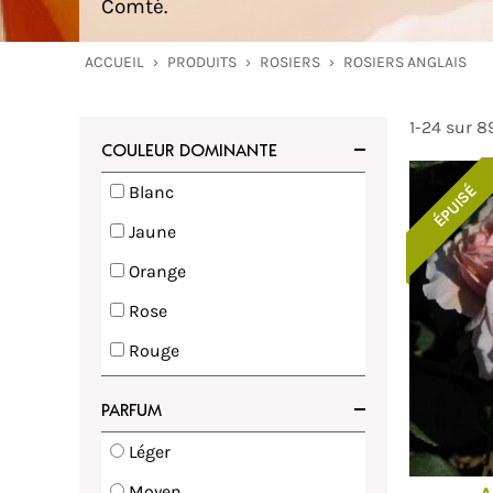
Comté.
ACCUEIL
›
PRODUITS
›
ROSIERS
›
ROSIERS ANGLAIS
1-24 sur 8
COULEUR DOMINANTE
Blanc
ÉPUISÉ
voris
Ajouter à mes favoris
Jaune
Orange
Rose
Rouge
Violet
PARFUM
Vert
Léger
Moyen