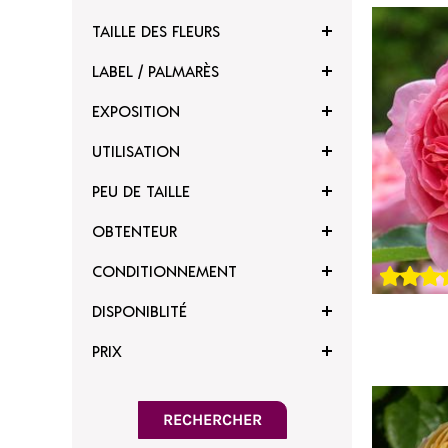
TAILLE DES FLEURS
6 m et plus
voris
Ajouter à mes favoris
LABEL / PALMARÈS
EXPOSITION
UTILISATION
PEU DE TAILLE
OBTENTEUR
CONDITIONNEMENT
3 photos
2 p
DISPONIBLITÉ
PRIX
voris
Ajouter à mes favoris
RECHERCHER