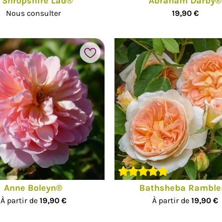
 Shropshire Lad®
Abraham Darby®
Nous consulter
19,90 €
Ajouter à mes favoris
Anne Boleyn®
Bathsheba Ramble
À partir de
19,90 €
À partir de
19,90 €