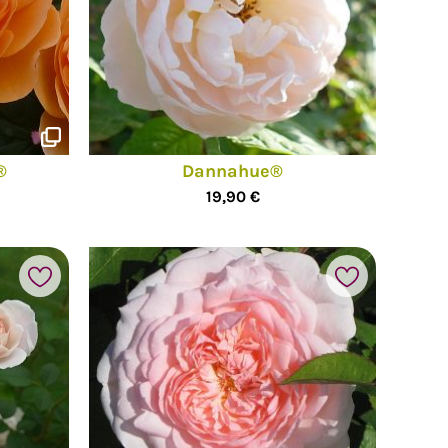
®
Dannahue®
19,90 €