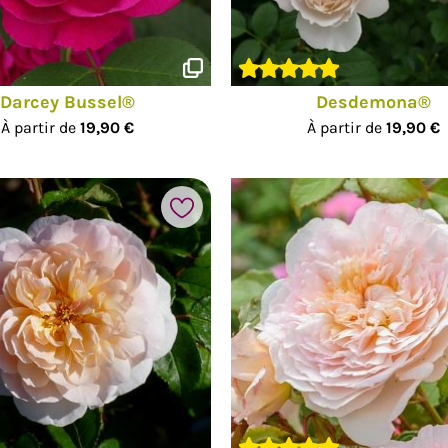
Darcey Bussel®
Desdemona®
À partir de
19,90 €
À partir de
19,90 €
Ajouter à mes favoris