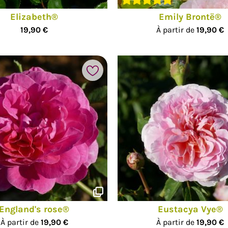
Elizabeth®
Emily Brontë®
19,90 €
À partir de
19,90 €
Ajouter à mes favoris
England's rose®
Eustacya Vye®
À partir de
19,90 €
À partir de
19,90 €