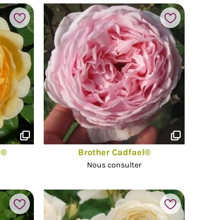
e®
Brother Cadfael®
Nous consulter