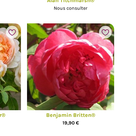
Alan Titchmarsh®
Nous consulter
r®
Benjamin Britten®
19,90 €