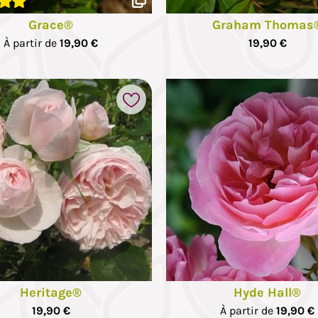
hotos
Grace®
Graham Thomas
À partir de
19,90 €
19,90 €
Ajouter à mes favoris
hotos
Heritage®
Hyde Hall®
19,90 €
À partir de
19,90 €