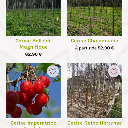
Cerise Belle de
Cerise Chalonnaise
Magnifique
À partir de
52,90 €
62,90 €
Cerise Impératrice
Cerise Reine Hortense