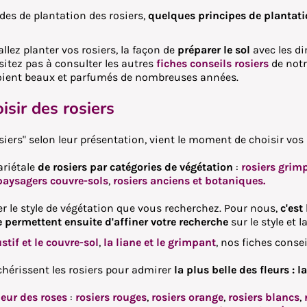
des de plantation des rosiers,
quelques principes de plantati
llez planter vos rosiers, la façon de
préparer le sol
avec les d
ésitez pas à consulter les autres
fiches conseils rosiers
de notr
s soient beaux et parfumés de nombreuses années.
isir des rosiers
ers" selon leur présentation, vient le moment de choisir vos 
ariétale
de rosiers par catégories de végétation
:
rosiers grim
 paysagers couvre-sols
,
rosiers anciens et botaniques.
er le style de végétation que vous recherchez. Pour nous,
c'est
e permettent ensuite d'affiner votre recherche
sur le style et 
stif et le couvre-sol
,
la liane et le grimpant
, nos fiches consei
 chérissent les rosiers pour admirer
la plus belle des fleurs : l
eur des roses
:
rosiers rouges
,
rosiers orange
,
rosiers blancs
,