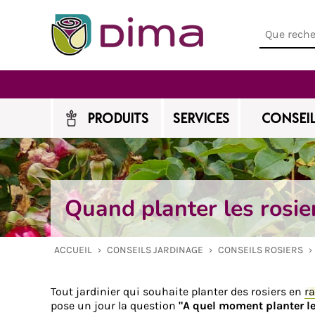
PRODUITS
SERVICES
CONSEIL
Quand planter les rosie
ACCUEIL
›
CONSEILS JARDINAGE
›
CONSEILS ROSIERS
›
Tout jardinier qui souhaite planter des rosiers en
r
pose un jour la question
"A quel moment planter les