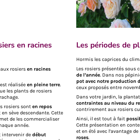
siers en racines
Les périodes de pl
Hormis les caprices du climat
Les rosiers présentés sous
 aux rosiers
en racines
de l’année
. Dans nos pépini
pot avec notre production d
est réalisée
en pleine terre
.
ceux proposés entre novembr
ue les plants de rosiers
Dans votre jardin, la plant
rrachage.
contraintes au niveau du re
es rosiers sont
en repos
contrirement aux rosiers cu
et en sève descendante. Cette
Ainsi, il est tout à fait
possib
rmet de les commercialiser
Cette présentation en cont
haque année.
et en été avec l’avantage de
 intervenir de
début
roses
.