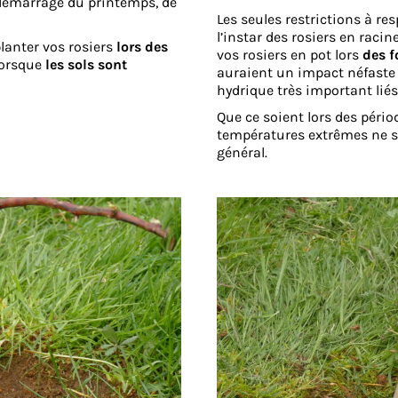
e démarrage du printemps, de
Les seules restrictions à res
l’instar des rosiers en racin
anter vos rosiers
lors des
vos rosiers en pot lors
des f
lorsque
les sols sont
auraient un impact néfaste 
hydrique très important liés
Que ce soient lors des périod
températures extrêmes ne so
général.