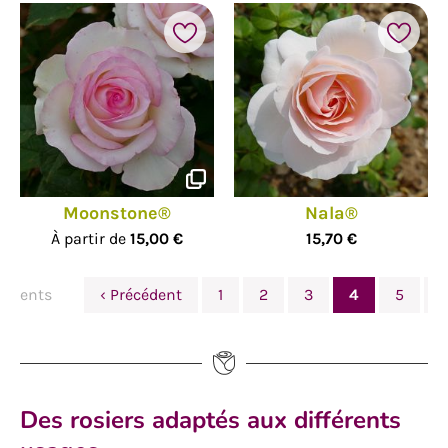
Moonstone®
Nala®
À partir de
15,00 €
15,70 €
éléments
‹ Précédent
1
2
3
4
5
Des rosiers adaptés aux différents