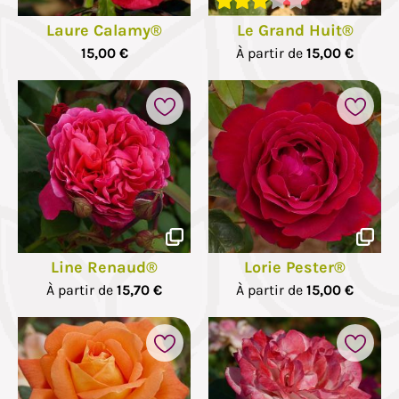
Laure Calamy®
Le Grand Huit®
15,00 €
À partir de
15,00 €
Line Renaud®
Lorie Pester®
À partir de
15,70 €
À partir de
15,00 €