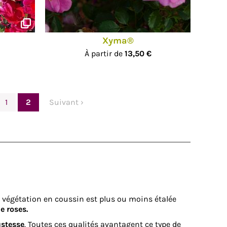
Xyma®
À partir de
13,50 €
1
2
Suivant ›
r végétation en coussin est plus ou moins étalée
e roses.
ustesse
. Toutes ces qualités avantagent ce type de