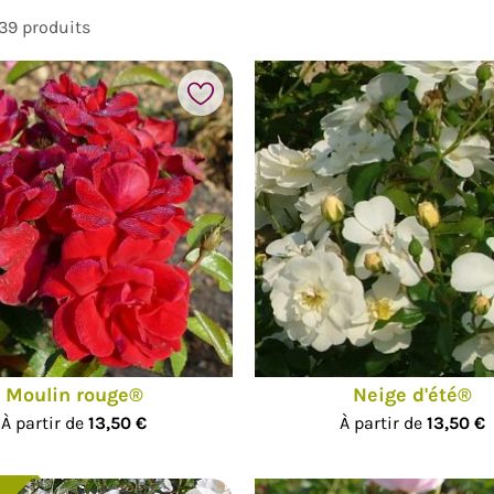
39 produits
Ajouter à mes favoris
Moulin rouge®
Neige d'été®
À partir de
13,50 €
À partir de
13,50 €