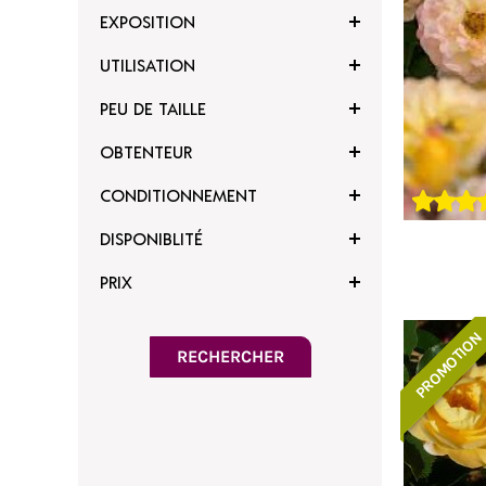
EXPOSITION
UTILISATION
PEU DE TAILLE
OBTENTEUR
CONDITIONNEMENT
DISPONIBLITÉ
PRIX
PROMOTION
voris
Ajouter à mes favoris
RECHERCHER