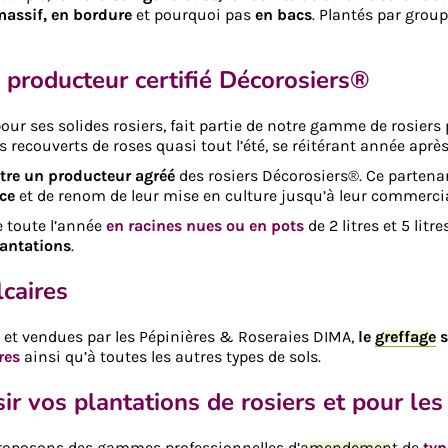
massif, en bordure
et pourquoi pas
en bacs
. Plantés par grou
 producteur certifié Décorosiers®
ur ses solides rosiers, fait partie de notre gamme de rosiers 
s recouverts de roses quasi tout l’été, se réitérant année aprè
être un producteur agréé
des rosiers Décorosiers®. Ce partena
nce
et de renom de leur mise en culture jusqu’à leur commercia
e toute l’année
en racines nues ou en pots
de 2 litres et 5 lit
lantations
.
lcaires
s et vendues par les Pépinières & Roseraies DIMA,
le
greffage
s
res
ainsi qu’à toutes les autres types de sols.
sir vos plantations de rosiers et pour le
proposons des gammes professionnelles d’
amendement
de
typ