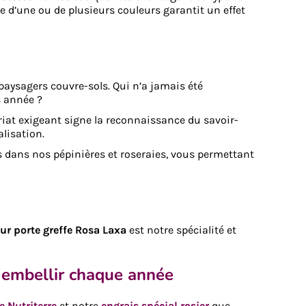
pe d’une ou de plusieurs couleurs garantit un effet
paysagers couvre-sols. Qui n’a jamais été
s année ?
riat exigeant signe la reconnaissance du savoir-
lisation.
res dans nos pépinières et roseraies, vous permettant
ur porte greffe Rosa Laxa
est notre spécialité et
s embellir chaque année
e Nutriterre
et notre
engrais spécial rosier
que