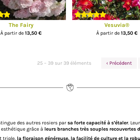
The Fairy
Vesuvia®
À partir de
13,50 €
À partir de
13,50 €
25 – 39 sur 39 éléments
‹ Précédent
stingue des autres rosiers par
sa forte capacité à s’étaler
. Leu
s esthétique grâce à
leurs branches très souples recouvertes d
 triple,
la floraison généreuse, la facilité de culture et la rob