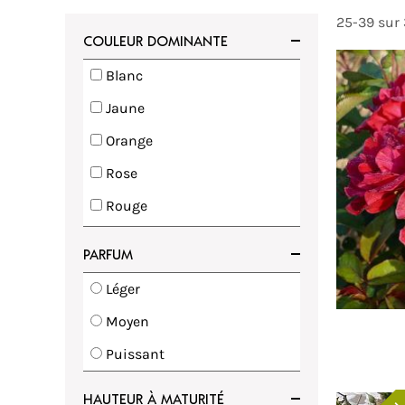
25-39 sur 
COULEUR DOMINANTE
Blanc
voris
Ajouter à mes favoris
Jaune
Orange
Rose
Rouge
Violet
PARFUM
Vert
Léger
Moyen
Puissant
HAUTEUR À MATURITÉ