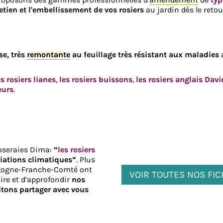
etien et l'embellissement de vos rosiers
au jardin dès le reto
se, très
remontante
au feuillage très résistant aux maladies
es rosiers lianes
,
les rosiers buissons
,
les rosiers anglais Dav
eurs
.
Roseraies Dima:
“
les rosiers
iations climatiques”
. Plus
rgogne-Franche-Comté ont
VOIR TOUTES NOS FI
ire et d’approfondir
nos
tons partager avec vous