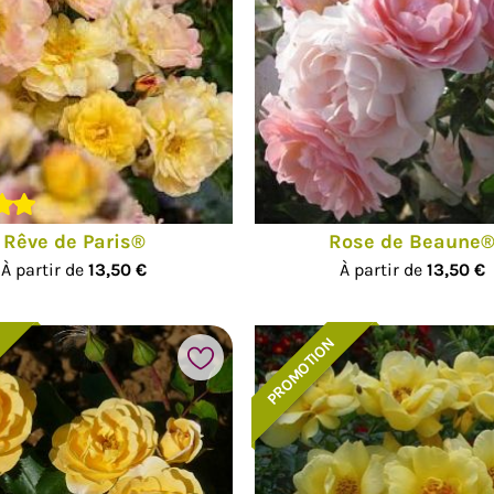
Rêve de Paris®
Rose de Beaune
À partir de
13,50 €
À partir de
13,50 €
PROMOTION
Ajouter à mes favoris