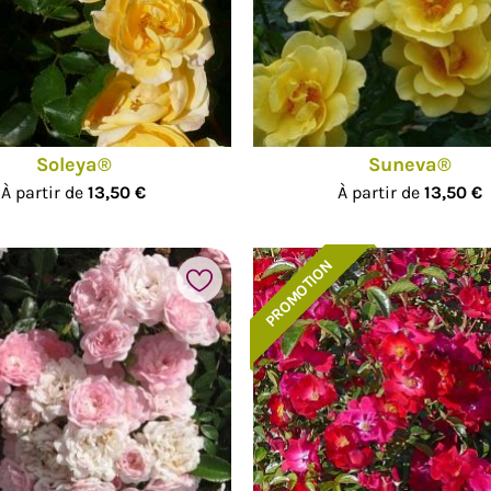
Soleya®
Suneva®
À partir de
13,50 €
À partir de
13,50 €
PROMOTION
Ajouter à mes favoris