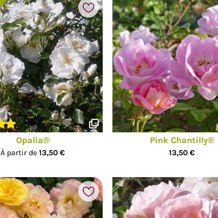
Ajouter à mes favoris
Opalia®
Pink Chantilly®
À partir de
13,50 €
13,50 €
Ajouter à mes favoris