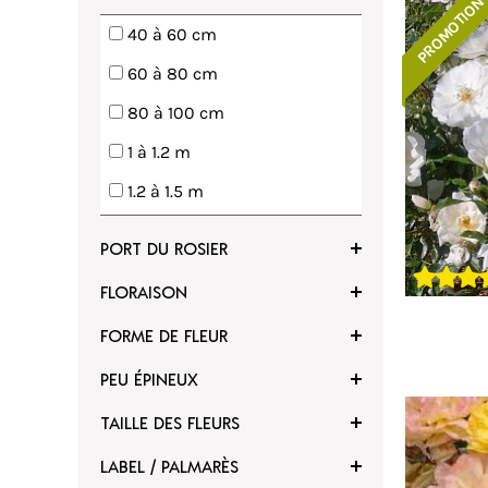
PROMOTION
voris
Ajouter à mes favoris
40 à 60 cm
60 à 80 cm
80 à 100 cm
1 à 1.2 m
1.2 à 1.5 m
1.5 à 2 m
PORT DU ROSIER
2 à 3 m
FLORAISON
3 à 4 m
FORME DE FLEUR
4 à 5 m
PEU ÉPINEUX
5 à 6 m
TAILLE DES FLEURS
6 m et plus
voris
Ajouter à mes favoris
LABEL / PALMARÈS