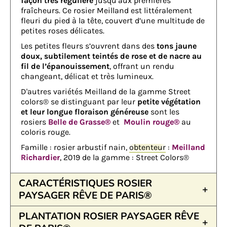
façon très régulière
jusqu’aux premières
fraîcheurs. Ce rosier Meilland est littéralement
fleuri du pied à la tête, couvert d’une multitude de
petites roses délicates.
Les petites fleurs s’ouvrent dans des
tons jaune
doux, subtilement teintés de rose et de nacre au
fil de l’épanouissement
, offrant un rendu
changeant, délicat et très lumineux.
D'autres variétés Meilland de la gamme Street
colors® se distinguant par leur
petite végétation
et leur longue floraison généreuse
sont les
rosiers
Belle de Grasse®
et
Moulin rouge®
au
coloris rouge.
Famille : rosier arbustif nain,
obtenteur
:
Meilland
Richardier
, 2019 de la gamme : Street Colors®
CARACTÉRISTIQUES ROSIER
PAYSAGER RÊVE DE PARIS®
PLANTATION ROSIER PAYSAGER RÊVE