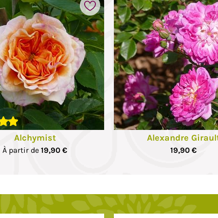
Ajouter à mes favoris
Alchymist
Alexandre Giraul
À partir de
19,90 €
19,90 €