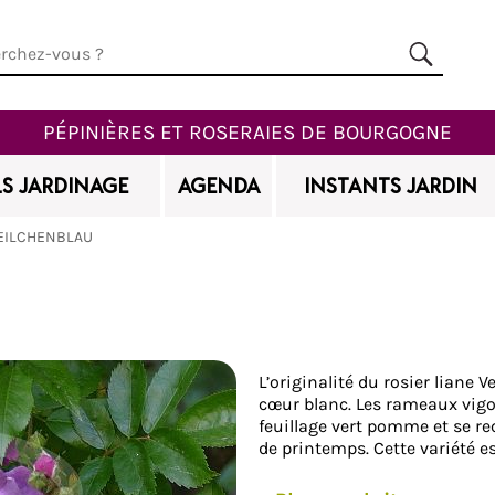
PÉPINIÈRES ET ROSERAIES DE BOURGOGNE
S JARDINAGE
AGENDA
INSTANTS JARDIN
EILCHENBLAU
Ajouter à mes favoris
L’originalité du rosier liane 
cœur blanc. Les rameaux vigo
feuillage vert pomme et se r
de printemps. Cette variété e