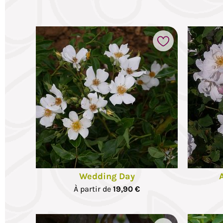
voris
Ajouter à mes favoris
Wedding Day
À partir de
19,90 €