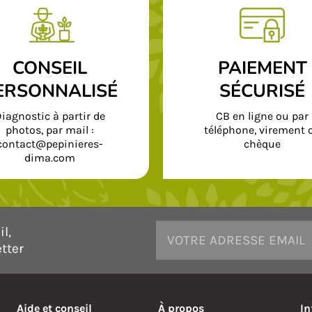
CONSEIL
PAIEMENT
ERSONNALISÉ
SÉCURISÉ
iagnostic à partir de
CB en ligne ou par
photos, par mail :
téléphone, virement 
contact@pepinieres-
chèque
dima.com
l,
tter
Aide et conseil
À propos
In