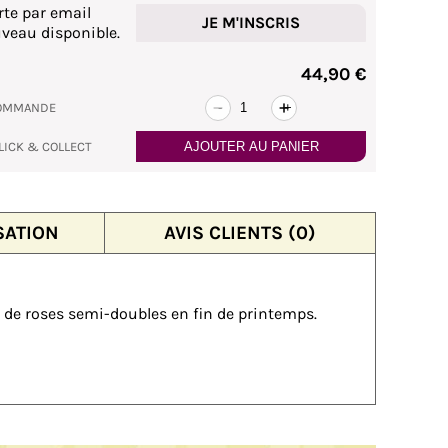
rte par email
JE M'INSCRIS
veau disponible.
44,90 €
COMMANDE
-
+
LICK & COLLECT
AJOUTER AU PANIER
SATION
AVIS CLIENTS (0)
 de roses semi-doubles en fin de printemps.