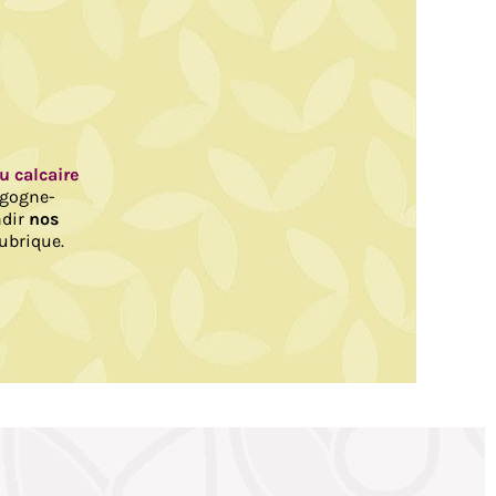
au calcaire
rgogne-
ndir
nos
ubrique.