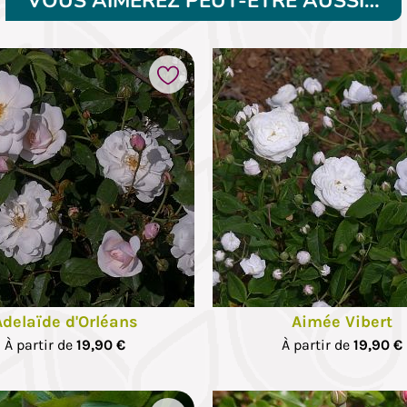
VOUS AIMEREZ PEUT-ÊTRE AUSSI…
Ajouter à mes favoris
Adelaïde d'Orléans
Aimée Vibert
À partir de
19,90 €
À partir de
19,90 €