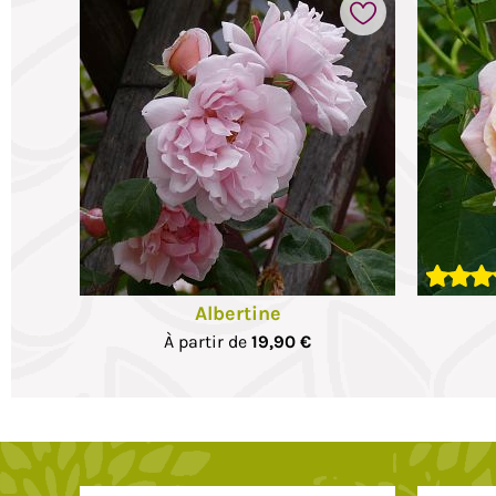
voris
Ajouter à mes favoris
Albertine
À partir de
19,90 €