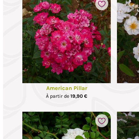
voris
Ajouter à mes favoris
American Pillar
À partir de
19,90 €
voris
Ajouter à mes favoris