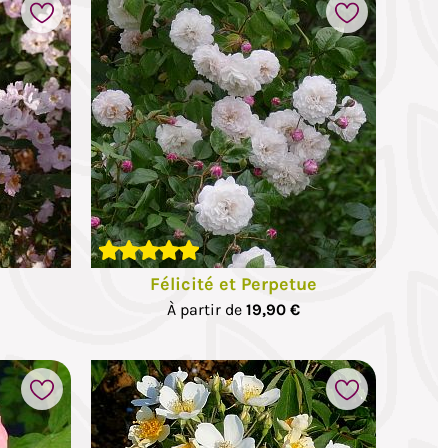
Félicité et Perpetue
À partir de
19,90 €