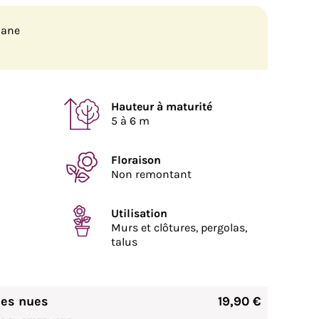
liane
Hauteur à maturité
5 à 6 m
Floraison
Non remontant
Utilisation
Murs et clôtures, pergolas,
talus
nes nues
19,90 €