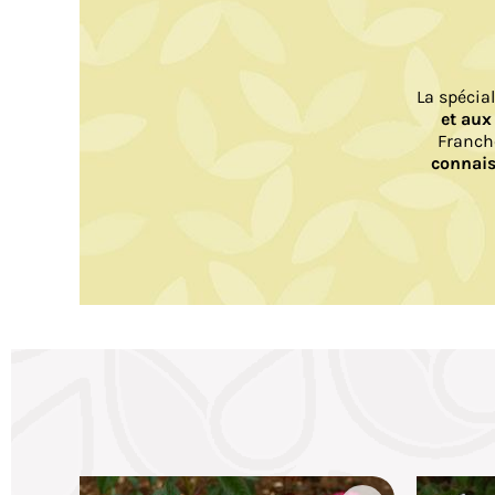
La spécia
et aux
Franch
connais