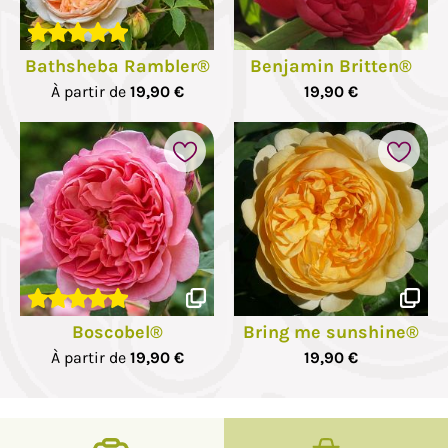
Bathsheba Rambler®
Benjamin Britten®
À partir de
19,90 €
19,90 €
Boscobel®
Bring me sunshine®
À partir de
19,90 €
19,90 €