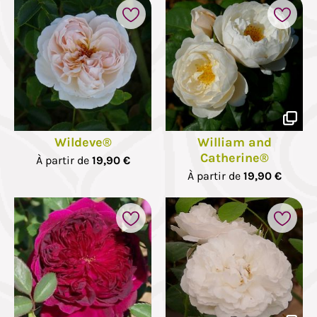
Wildeve®
William and
Catherine®
À partir de
19,90 €
À partir de
19,90 €