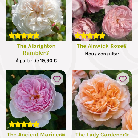
The Albrighton
The Alnwick Rose®
Rambler®
Nous consulter
À partir de
19,90 €
The Ancient Mariner®
The Lady Gardener®