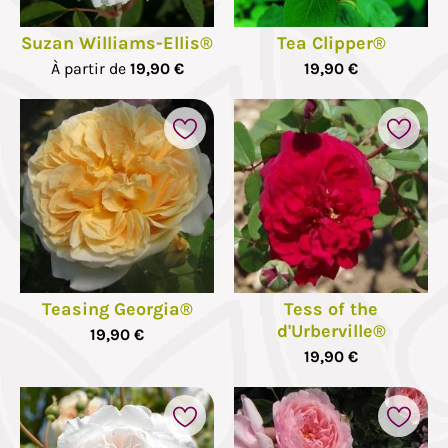
Suzan Williams-Ellis®
Tea Clipper®
À partir de
19,90 €
19,90 €
Teasing Georgia®
Tess of the
d'Urberville®
19,90 €
19,90 €