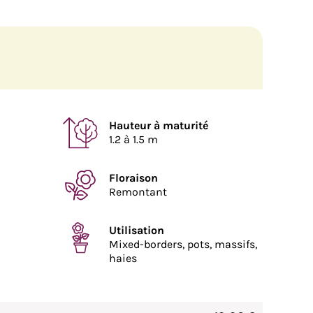
Hauteur à maturité
1.2 à 1.5 m
Floraison
Remontant
Utilisation
Mixed-borders, pots, massifs,
haies