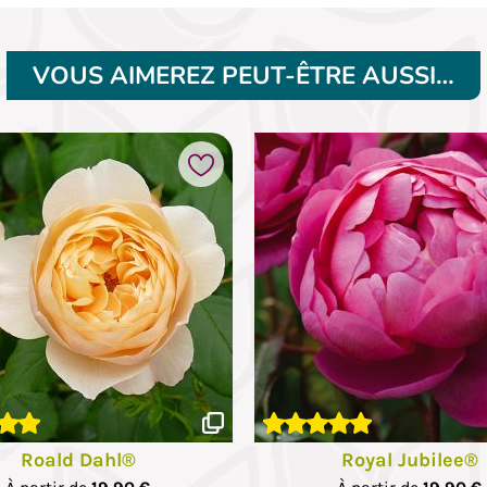
VOUS AIMEREZ PEUT-ÊTRE AUSSI…
Ajouter à mes favoris
hotos
Roald Dahl®
Royal Jubilee®