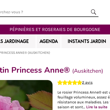
PÉPINIÈRES ET ROSERAIES DE BOURGOGNE
S JARDINAGE
AGENDA
INSTANTS JARDIN
PRINCESS ANNE® (AUSKITCHEN)
stin Princess Anne®
(Auskitchen)
Ajouter à mes favoris
2 avis
Le rosier Princess Anne® est
feuillage volumineux, assez é
résistance aux maladies. Les 
saison et sont…
Lire la suite