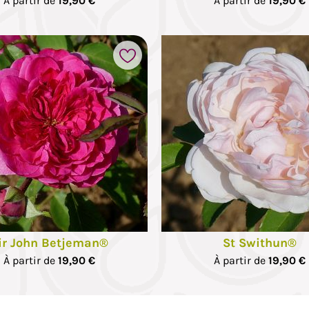
À partir de
19,90 €
À partir de
19,90 €
Ajouter à mes favoris
ir John Betjeman®
St Swithun®
À partir de
19,90 €
À partir de
19,90 €