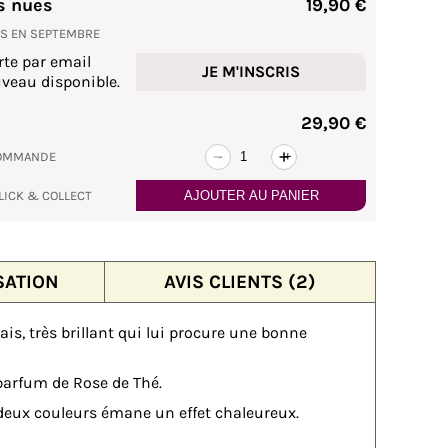
s nues
19,90 €
NS EN SEPTEMBRE
rte par email
JE M'INSCRIS
veau disponible.
29,90 €
COMMANDE
-
+
LICK & COLLECT
AJOUTER AU PANIER
SATION
AVIS CLIENTS (2)
is, très brillant qui lui procure une bonne
parfum de Rose de Thé.
 deux couleurs émane un effet chaleureux.