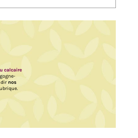
au calcaire
rgogne-
ndir
nos
ubrique.