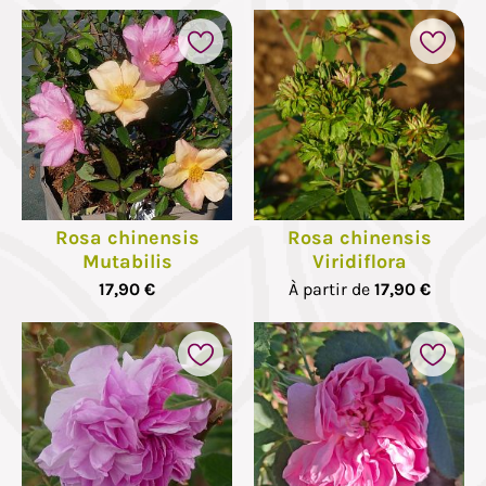
Rosa chinensis
Rosa chinensis
Mutabilis
Viridiflora
17,90 €
À partir de
17,90 €