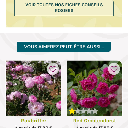
VOIR TOUTES NOS FICHES CONSEILS
ROSIERS
VOUS AIMEREZ PEUT-ÊTRE AUSSI…
Raubritter
Red Grootendorst
À partir de
17,90 €
À partir de
17,90 €