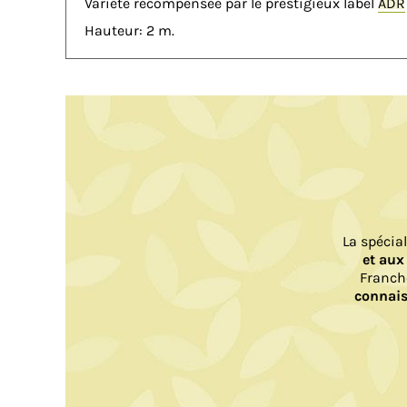
Variété récompensée par le prestigieux label
ADR
Hauteur: 2 m.
La spécia
et aux
Franch
connais