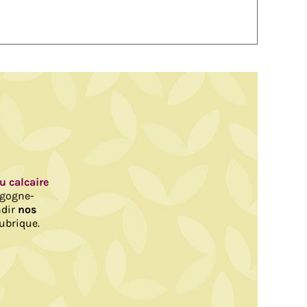
au calcaire
rgogne-
ndir
nos
ubrique.