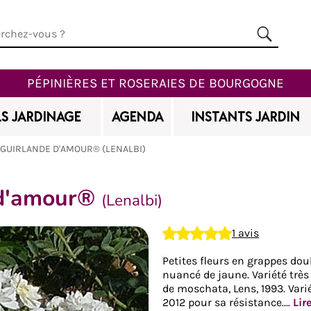
PÉPINIÈRES ET ROSERAIES DE BOURGOGNE
S JARDINAGE
AGENDA
INSTANTS JARDIN
GUIRLANDE D'AMOUR® (LENALBI)
 d'amour®
(Lenalbi)
Ajouter à mes favoris
1 avis
Petites fleurs en grappes doub
nuancé de jaune. Variété très
de moschata, Lens, 1993. Vari
2012 pour sa résistance.…
Lir