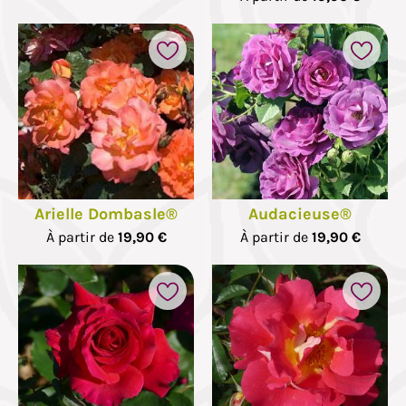
Arielle Dombasle®
Audacieuse®
À partir de
19,90 €
À partir de
19,90 €