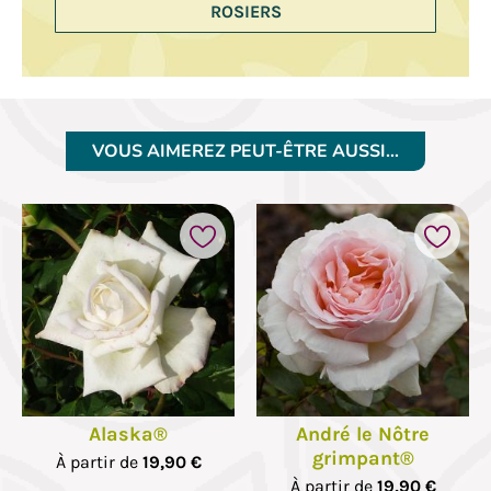
ROSIERS
VOUS AIMEREZ PEUT-ÊTRE AUSSI…
Alaska®
André le Nôtre
grimpant®
À partir de
19,90 €
À partir de
19,90 €