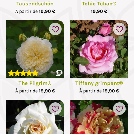
Tausendschön
Tchic Tchac®
À partir de
19,90 €
19,90 €
The Pilgrim®
Tiffany grimpant®
À partir de
19,90 €
À partir de
19,90 €