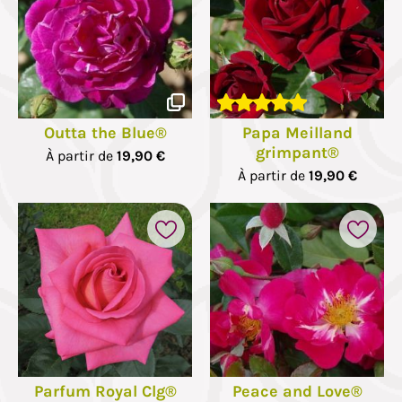
Outta the Blue®
Papa Meilland
grimpant®
À partir de
19,90 €
À partir de
19,90 €
Parfum Royal Clg®
Peace and Love®