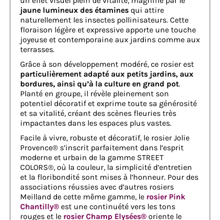
un effet visuel plein de vitalité, magnifié par le
jaune lumineux des étamines
qui attire
naturellement les insectes pollinisateurs. Cette
floraison légère et expressive apporte une touche
joyeuse et contemporaine aux jardins comme aux
terrasses.
Grâce à son développement modéré, ce rosier est
particulièrement adapté aux petits jardins, aux
bordures, ainsi qu’à la culture en grand pot
.
Planté en groupe, il révèle pleinement son
potentiel décoratif et exprime toute sa générosité
et sa vitalité, créant des scènes fleuries très
impactantes dans les espaces plus vastes.
Facile à vivre, robuste et décoratif, le rosier Jolie
Provence® s’inscrit parfaitement dans l’esprit
moderne et urbain de la gamme STREET
COLORS®, où la couleur, la simplicité d’entretien
et la floribondité sont mises à l’honneur. Pour des
associations réussies avec d’autres rosiers
Meilland de cette même gamme, le
rosier Pink
Chantilly®
est une continuété vers les tons
rouges et le
rosier Champ Elysées®
oriente le