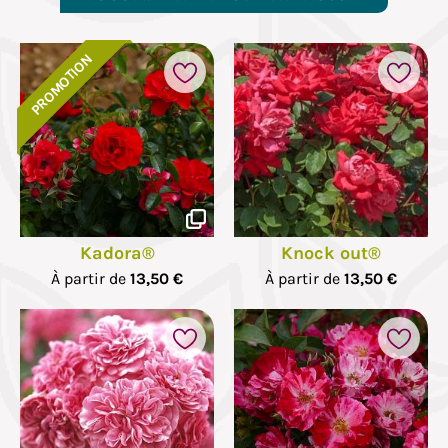
PROMOTION
Kadora®
Knock out®
À partir de
13,50 €
À partir de
13,50 €