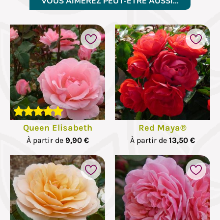
VOUS AIMEREZ PEUT-ÊTRE AUSSI…
Queen Elisabeth
Red Maya®
À partir de
9,90 €
À partir de
13,50 €