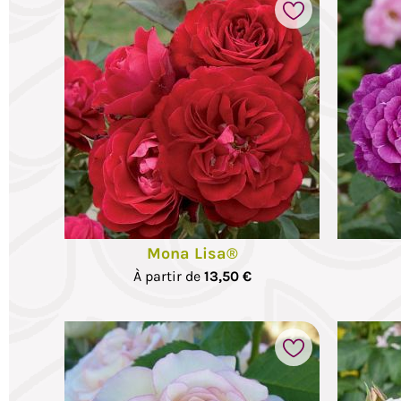
voris
Ajouter à mes favoris
2 photos
Mona Lisa®
À partir de
13,50 €
voris
Ajouter à mes favoris