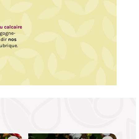
au calcaire
rgogne-
ndir
nos
ubrique.