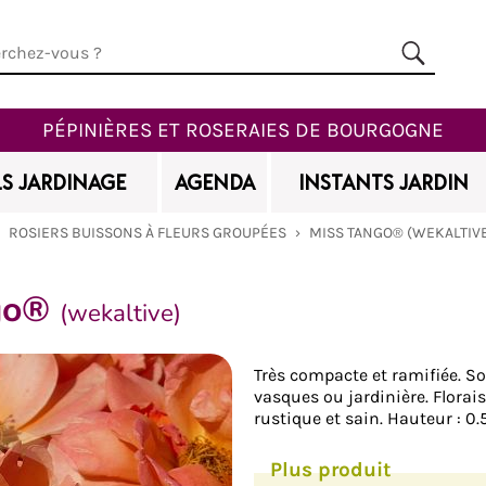
PÉPINIÈRES ET ROSERAIES DE BOURGOGNE
S JARDINAGE
AGENDA
INSTANTS JARDIN
›
ROSIERS BUISSONS À FLEURS GROUPÉES
›
MISS TANGO® (WEKALTIV
ngo®
(wekaltive)
Ajouter à mes favoris
Très compacte et ramifiée. Son
vasques ou jardinière. Flora
rustique et sain. Hauteur : 0