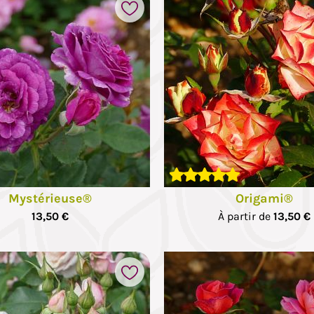
Ajouter à mes favoris
Mystérieuse®
Origami®
13,50 €
À partir de
13,50 €
Ajouter à mes favoris