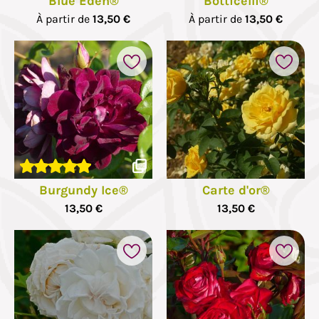
Blue Eden®
Botticelli®
À partir de
13,50 €
À partir de
13,50 €
Burgundy Ice®
Carte d'or®
13,50 €
13,50 €