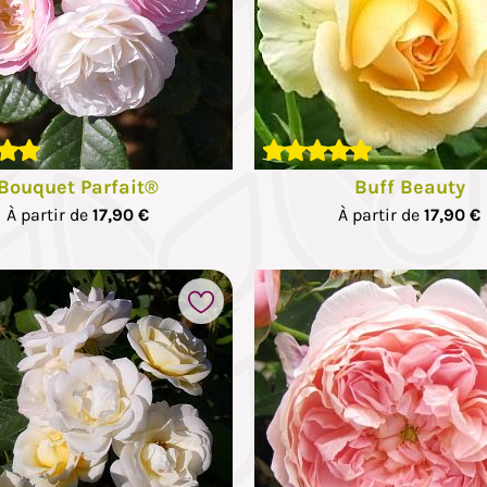
Bouquet Parfait®
Buff Beauty
À partir de
17,90 €
À partir de
17,90 €
Ajouter à mes favoris