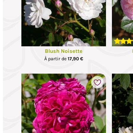
Blush Noisette
À partir de
17,90 €
voris
Ajouter à mes favoris