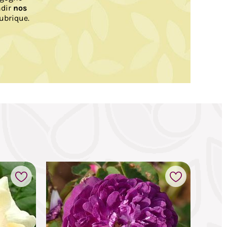
ndir
nos
ubrique.