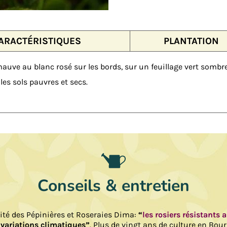
ARACTÉRISTIQUES
PLANTATION
mauve au blanc rosé sur les bords, sur un feuillage vert sombre
les sols pauvres et secs.
Conseils & entretien
lité des Pépinières et Roseraies Dima:
“
les rosiers résistants 
 variations climatiques”
. Plus de vingt ans de culture en Bou