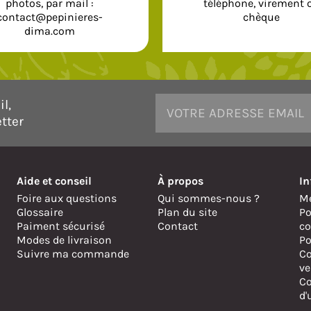
photos, par mail :
téléphone, virement 
contact@pepinieres-
chèque
dima.com
l,
tter
Aide et conseil
À propos
In
Foire aux questions
Qui sommes-nous ?
Me
Glossaire
Plan du site
Po
Paiment sécurisé
Contact
co
Modes de livraison
Po
Suivre ma commande
Co
ve
Co
d'