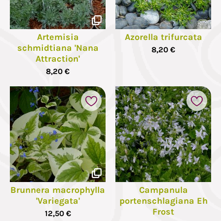
Artemisia
Azorella trifurcata
schmidtiana 'Nana
8,20 €
Attraction'
8,20 €
Brunnera macrophylla
Campanula
'Variegata'
portenschlagiana Eh
Frost
12,50 €