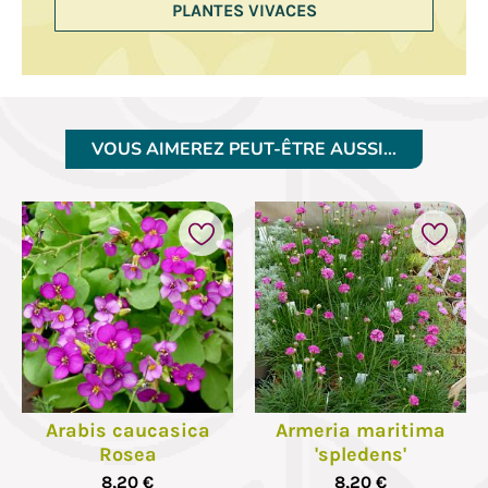
PLANTES VIVACES
VOUS AIMEREZ PEUT-ÊTRE AUSSI…
Arabis caucasica
Armeria maritima
Rosea
'spledens'
8,20 €
8,20 €