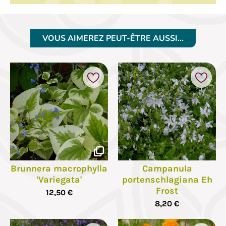
VOUS AIMEREZ PEUT-ÊTRE AUSSI…
Brunnera macrophylla
Campanula
'Variegata'
portenschlagiana Eh
Frost
12,50 €
8,20 €