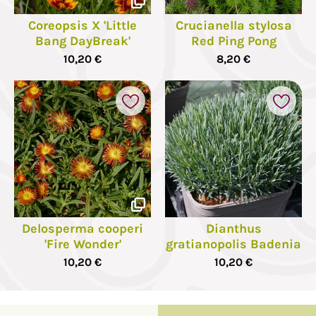
Coreopsis X 'Little
Crucianella stylosa
Bang DayBreak'
Red Ping Pong
10,20 €
8,20 €
Delosperma cooperi
Dianthus
'Fire Wonder'
gratianopolis Badenia
10,20 €
10,20 €