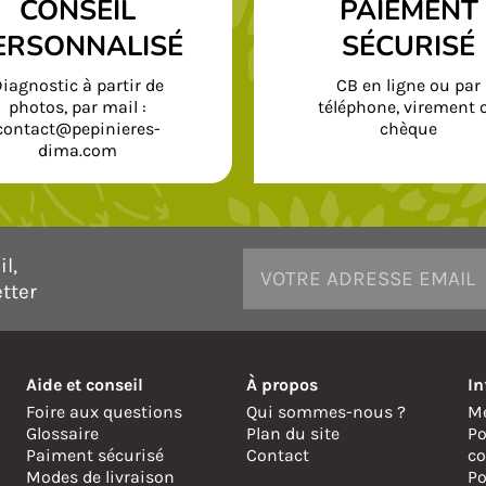
CONSEIL
PAIEMENT
ERSONNALISÉ
SÉCURISÉ
iagnostic à partir de
CB en ligne ou par
photos, par mail :
téléphone, virement 
contact@pepinieres-
chèque
dima.com
l,
tter
Aide et conseil
À propos
In
Foire aux questions
Qui sommes-nous ?
Me
Glossaire
Plan du site
Po
Paiment sécurisé
Contact
co
Modes de livraison
Po