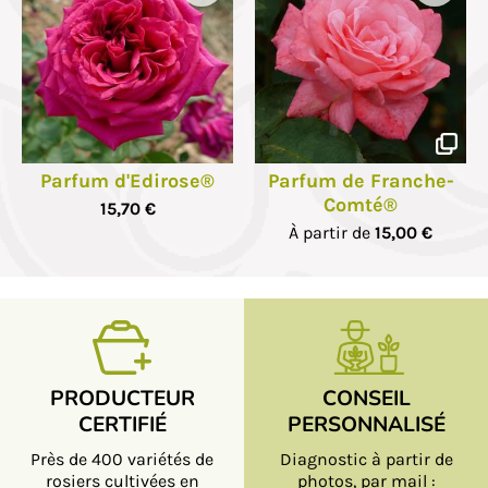
Parfum d'Edirose®
Parfum de Franche-
Comté®
15,70 €
À partir de
15,00 €
PRODUCTEUR
CONSEIL
CERTIFIÉ
PERSONNALISÉ
Près de 400 variétés de
Diagnostic à partir de
rosiers cultivées en
photos, par mail :