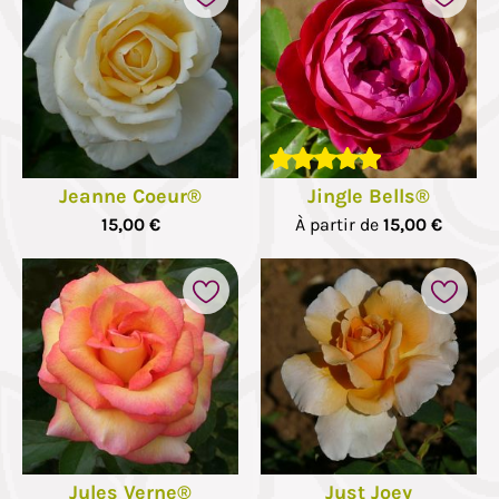
Jeanne Coeur®
Jingle Bells®
15,00 €
À partir de
15,00 €
Jules Verne®
Just Joey