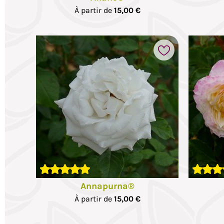
À partir de
15,00 €
voris
Ajouter à mes favoris
2 p
Annapurna®
À partir de
15,00 €