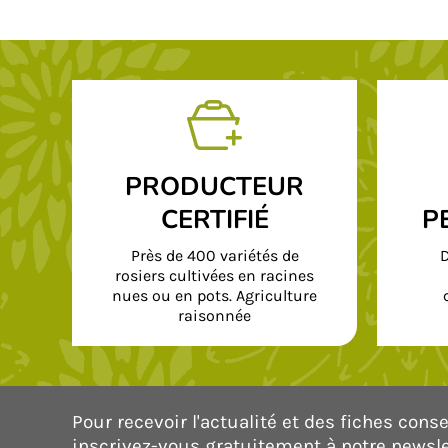
PRODUCTEUR
CERTIFIÉ
P
Près de 400 variétés de
D
rosiers cultivées en racines
nues ou en pots. Agriculture
raisonnée
Pour recevoir l'actualité et des fiches consei
inscrivez-vous gratuitement à notre newsle