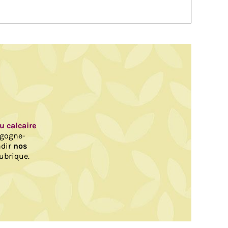
au calcaire
rgogne-
ndir
nos
ubrique.