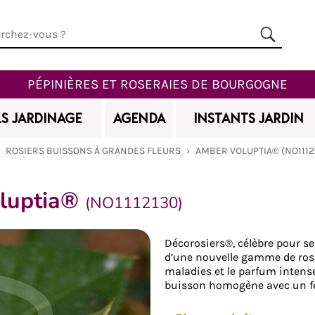
PÉPINIÈRES ET ROSERAIES DE BOURGOGNE
S JARDINAGE
AGENDA
INSTANTS JARDIN
›
ROSIERS BUISSONS À GRANDES FLEURS
›
AMBER VOLUPTIA® (NO1112
oluptia®
(NO1112130)
Ajouter à mes favoris
Décorosiers®, célèbre pour ses 
d’une nouvelle gamme de rosie
maladies et le parfum intens
buisson homogène avec un fe