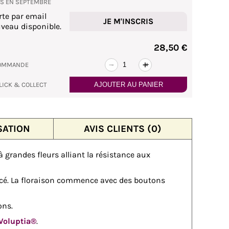
NS EN SEPTEMBRE
rte par email
JE M'INSCRIS
veau disponible.
28,50 €
COMMANDE
-
+
LICK & COLLECT
AJOUTER AU PANIER
SATION
AVIS CLIENTS (0)
à grandes fleurs alliant la résistance aux
oncé. La floraison commence avec des boutons
ons.
 Voluptia®
.