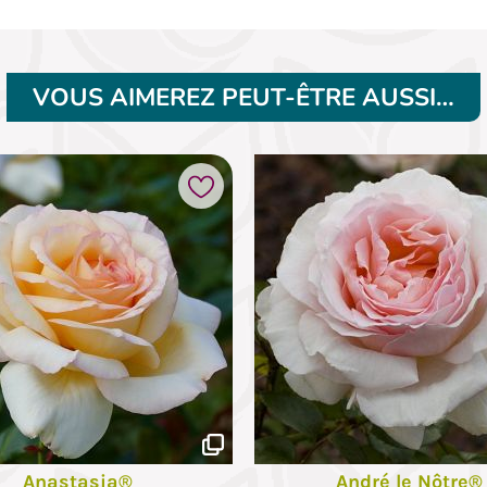
VOUS AIMEREZ PEUT-ÊTRE AUSSI…
Ajouter à mes favoris
Anastasia®
André le Nôtre®