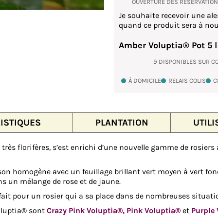
OUVERTURE DES RÉSERVATIO
Je souhaite recevoir une ale
quand ce produit sera à nou
Amber Voluptia® Pot 5 l
9 DISPONIBLES SUR 
À DOMICILE
RELAIS COLIS
C
ISTIQUES
PLANTATION
UTILI
très florifères, s’est enrichi d’une nouvelle gamme de rosiers 
son homogène avec un feuillage brillant vert moyen à vert f
s un mélange de rose et de jaune.
ait pour un rosier qui a sa place dans de nombreuses situati
oluptia® sont
Crazy Pink Voluptia®,
Pink Voluptia®
et
Purple