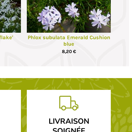
lake'
Phlox subulata Emerald Cushion
blue
8,20 €
LIVRAISON
SOIGNÉE