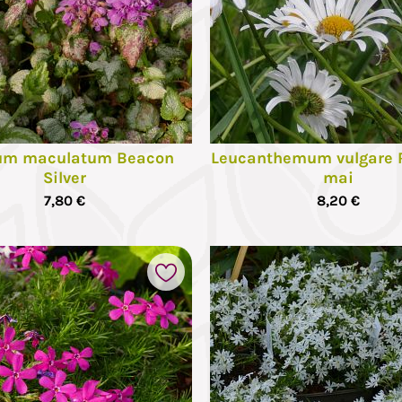
um maculatum Beacon
Leucanthemum vulgare 
Silver
mai
7,80 €
8,20 €
Ajouter à mes favoris