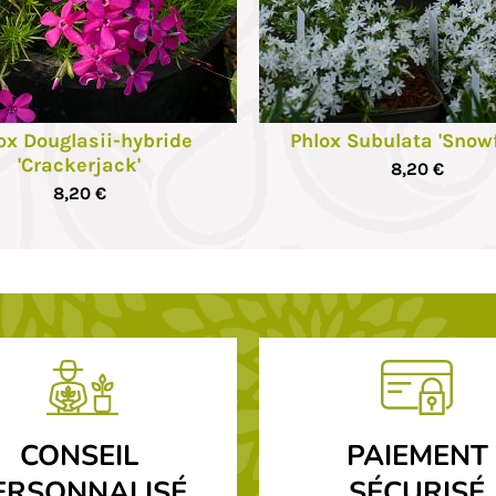
ox Douglasii-hybride
Phlox Subulata 'Snowf
'Crackerjack'
8,20 €
8,20 €
CONSEIL
PAIEMENT
ERSONNALISÉ
SÉCURISÉ