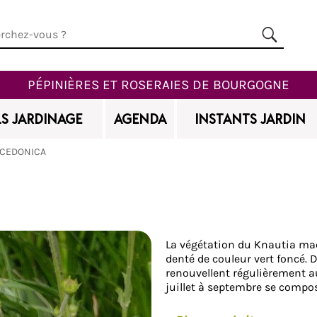
PÉPINIÈRES ET ROSERAIES DE BOURGOGNE
S JARDINAGE
AGENDA
INSTANTS JARDIN
ACEDONICA
Ajouter à mes favoris
La végétation du Knautia mac
denté de couleur vert foncé. D
renouvellent régulièrement au
juillet à septembre se comp