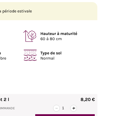
 période estivale
Hauteur à maturité
60 à 80 cm
n
Type de sol
mbre
Normal
 2 l
8,20 €
 COMMANDE
-
+