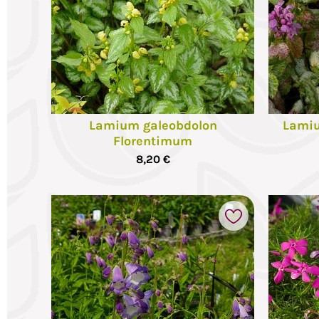
Lamium galeobdolon
Lami
Florentimum
8,20 €
voris
Ajouter à mes favoris