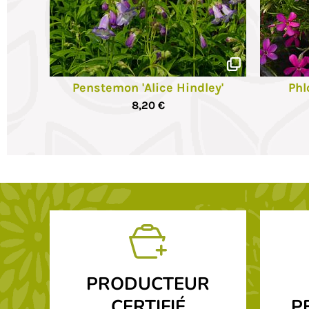
Penstemon 'Alice Hindley'
Phl
8,20 €
PRODUCTEUR
CERTIFIÉ
P