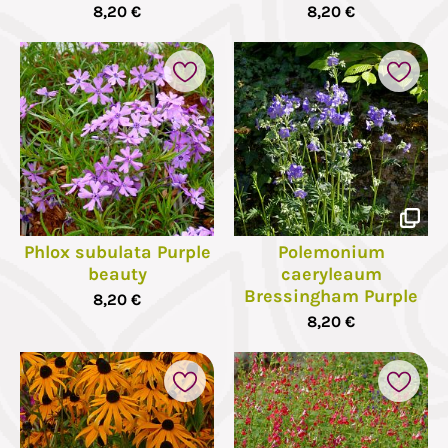
8,20 €
8,20 €
Phlox subulata Purple
Polemonium
beauty
caeryleaum
Bressingham Purple
8,20 €
8,20 €