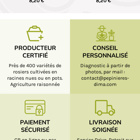
8,20 €
8,20 €
PRODUCTEUR
CONSEIL
CERTIFIÉ
PERSONNALISÉ
Près de 400 variétés de
Diagnostic à partir de
rosiers cultivées en
photos, par mail :
racines nues ou en pots.
contact@pepinieres-
Agriculture raisonnée
dima.com
PAIEMENT
LIVRAISON
SÉCURISÉ
SOIGNÉE
CB en ligne ou par
Service Drive. Retrait sur