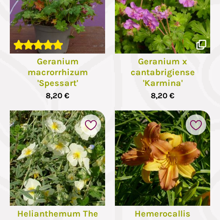
Geranium
Geranium x
macrorrhizum
cantabrigiense
'Spessart'
'Karmina'
8,20 €
8,20 €
Helianthemum The
Hemerocallis