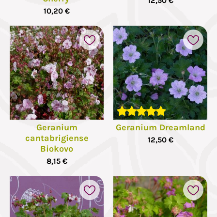
12,50 €
10,20 €
Geranium
Geranium Dreamland
cantabrigiense
12,50 €
Biokovo
8,15 €